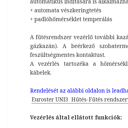
automatikus indítására is alkalmazha
+ automata vészkeringtetés
+ padlóhőmérséklet temperálás
A fűtésrendszer vezérlő további kazá
gázkazán). A beérkező szobaterm
feszültségmentes kontaktust.
A vezérlés tartozéka a hőmérsékl
kábelek.
Rendelését az alábbi oldalon is leadha
Euroster UNI3 Hűtés-Fűtés rendszer
Vezérlés által ellátott funkciók: