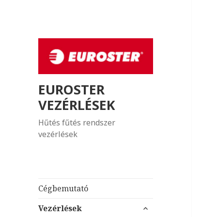
EUROSTER
VEZÉRLÉSEK
Hűtés fűtés rendszer
vezérlések
Cégbemutató
almenü
Vezérlések
szétnyitása