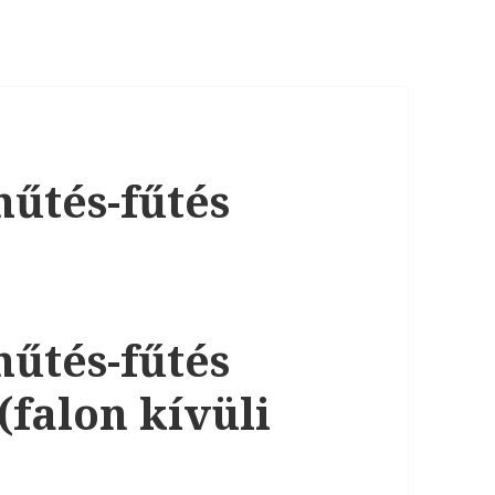
űtés-fűtés
űtés-fűtés
(falon kívüli