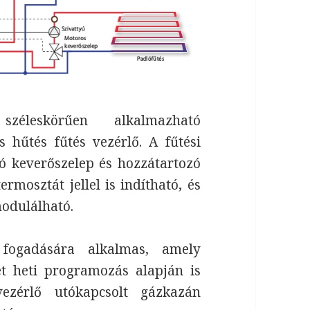
leskörűen alkalmazható
s hűtés fűtés vezérlő. A fűtési
ó keverőszelep és hozzátartozó
rmosztát jellel is indítható, és
modulálható.
 fogadására alkalmas, amely
et heti programozás alapján is
vezérlő utókapcsolt gázkazán