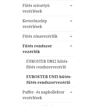
almenü
Fűtés szivattyú
szétnyitása
vezérlések
almenü
Keverőszelep
szétnyitása
vezérlések
almenü
Fűtés zónavezérlők
szétnyitása
almenü
Fűtés rendszer
szétnyitása
vezérlők
EUROSTER UNI2 hűtés-
fűtés rendszervezérlő
EUROSTER UNI3 hűtés-
fűtés rendszervezérlő
almenü
Puffer- és napkollektor
szétnyitása
vezérlések