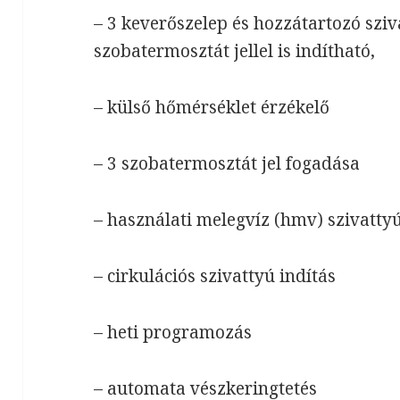
– 3 keverőszelep és hozzátartozó sziv
szobatermosztát jellel is indítható,
– külső hőmérséklet érzékelő
– 3 szobatermosztát jel fogadása
– használati melegvíz (hmv) szivattyú
– cirkulációs szivattyú indítás
– heti programozás
– automata vészkeringtetés