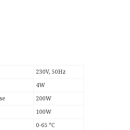
230V, 50Hz
4W
se
200W
100W
0-65 °C