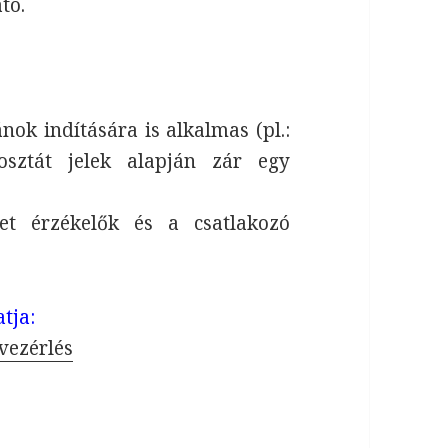
tó.
nok indítására is alkalmas (pl.:
osztát jelek alapján zár egy
et érzékelők és a csatlakozó
tja:
vezérlés