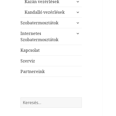
almenü
Kazán vezérlések
szétnyitása
almenü
Kandalló vezérlések
szétnyitása
almenü
Szobatermosztátok
szétnyitása
almenü
Internetes
szétnyitása
Szobatermosztátok
Kapcsolat
Szerviz
Partnereink
K
e
r