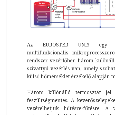
Az EUROSTER UNI3 egy szé
multifunkcionális, mikroprocesszoro
rendszer vezérlőben három különáll
szivattyú vezérlés van, amely szobate
külső hőmérséklet érzékelő alapján 
Három különálló termosztát jel
feszültségmentes. A keverőszelepek
vezérelhetjük hűtésre-fűtésre. A 