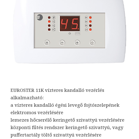
EUROSTER 11K vízteres kandalló vezérlés
alkalmazható:
a vízteres kandalló égési levegő fojtószelepének
elektromos vezérlésére
lemezes hőcserélő keringető szivattyú vezérlésére
központi fűtés rendszer keringető szivattyú, vagy
puffertartály töltő szivattyú vezérlésére