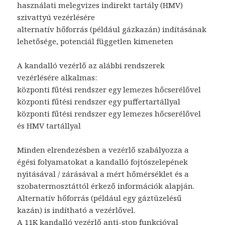
használati melegvizes indirekt tartály (HMV)
szivattyú vezérlésére
alternatív hőforrás (például gázkazán) indításának
lehetősége, potenciál független kimeneten
A kandalló vezérlő az alábbi rendszerek
vezérlésére alkalmas:
központi fűtési rendszer egy lemezes hőcserélővel
központi fűtési rendszer egy puffertartállyal
központi fűtési rendszer egy lemezes hőcserélővel
és HMV tartállyal
Minden elrendezésben a vezérlő szabályozza a
égési folyamatokat a kandalló fojtószelepének
nyitásával / zárásával a mért hőmérséklet és a
szobatermosztáttól érkező információk alapján.
Alternatív hőforrás (például egy gáztüzelésű
kazán) is indítható a vezérlővel.
A 11K kandalló vezérlő anti-stop funkcióval