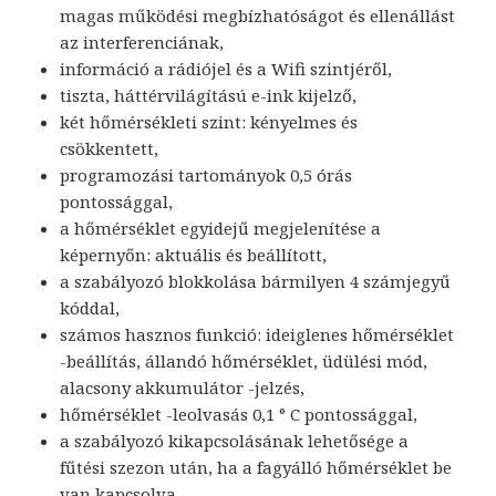
magas működési megbízhatóságot és ellenállást
az interferenciának,
információ a rádiójel és a Wifi szintjéről,
tiszta, háttérvilágítású e-ink kijelző,
két hőmérsékleti szint: kényelmes és
csökkentett,
programozási tartományok 0,5 órás
pontossággal,
a hőmérséklet egyidejű megjelenítése a
képernyőn: aktuális és beállított,
a szabályozó blokkolása bármilyen 4 számjegyű
kóddal,
számos hasznos funkció: ideiglenes hőmérséklet
-beállítás, állandó hőmérséklet, üdülési mód,
alacsony akkumulátor -jelzés,
hőmérséklet -leolvasás 0,1 ° C pontossággal,
a szabályozó kikapcsolásának lehetősége a
fűtési szezon után, ha a fagyálló hőmérséklet be
van kapcsolva,