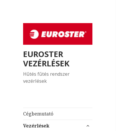
EUROSTER
VEZÉRLÉSEK
Hűtés fűtés rendszer
vezérlések
Cégbemutató
almenü
Vezérlések
szétnyitása