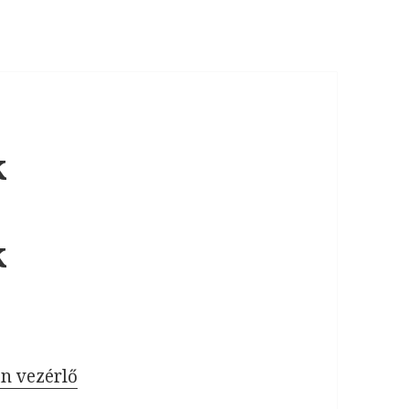
k
k
n vezérlő