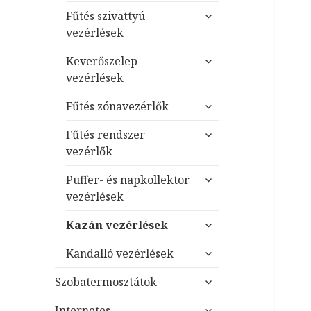
almenü
Fűtés szivattyú
szétnyitása
vezérlések
almenü
Keverőszelep
szétnyitása
vezérlések
almenü
Fűtés zónavezérlők
szétnyitása
almenü
Fűtés rendszer
szétnyitása
vezérlők
almenü
Puffer- és napkollektor
szétnyitása
vezérlések
almenü
Kazán vezérlések
szétnyitása
almenü
Kandalló vezérlések
szétnyitása
almenü
Szobatermosztátok
szétnyitása
almenü
Internetes