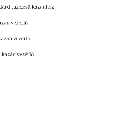
lárd tüzelésű kazánhoz
zán vezérlő
azán vezérlő
kazán vezérlő