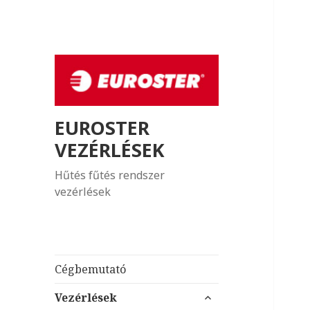
EUROSTER
VEZÉRLÉSEK
Hűtés fűtés rendszer
vezérlések
Cégbemutató
almenü
Vezérlések
szétnyitása