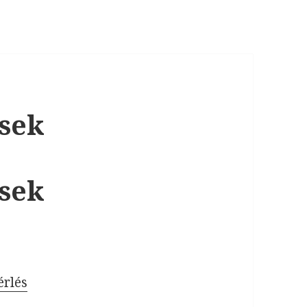
ések
ések
érlés