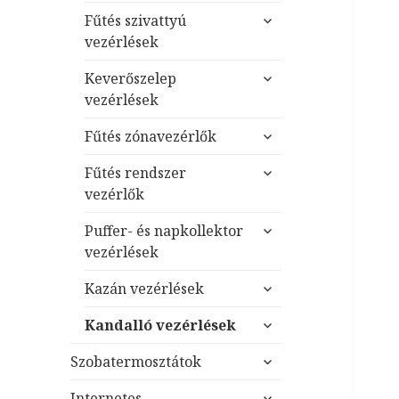
almenü
Fűtés szivattyú
szétnyitása
vezérlések
almenü
Keverőszelep
szétnyitása
vezérlések
almenü
Fűtés zónavezérlők
szétnyitása
almenü
Fűtés rendszer
szétnyitása
vezérlők
almenü
Puffer- és napkollektor
szétnyitása
vezérlések
almenü
Kazán vezérlések
szétnyitása
almenü
Kandalló vezérlések
szétnyitása
almenü
Szobatermosztátok
szétnyitása
almenü
Internetes